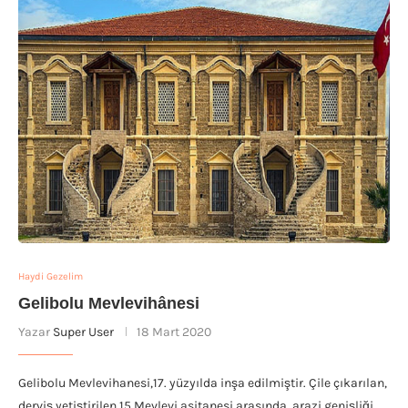
Haydi Gezelim
Gelibolu Mevlevihânesi
Yazar
Super User
18 Mart 2020
Gelibolu Mevlevihanesi,17. yüzyılda inşa edilmiştir. Çile çıkarılan,
derviş yetiştirilen 15 Mevlevi asitanesi arasında, arazi genişliği…